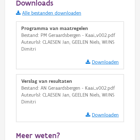
Downloads
Informatie Vlaanderen
Alle bestanden downloaden
i
Programma van maatregelen
Bestand: PM Geraardsbergen - Kaai_v002.pdf
Auteur(s): CLAESEN Jan, GEELEN Niels, WIJNS
+
−
Dimitri
Downloaden
Verslag van resultaten
Bestand: AN Geraardsbergen - Kaai_v002.pdf
Basis Lagen
Auteur(s): CLAESEN Jan, GEELEN Niels, WIJNS
Dimitri
OSM-Basiskaart
Ortho
Downloaden
GRB-Basiskaart
Meer weten?
GRB-Basiskaart in grijswaarden