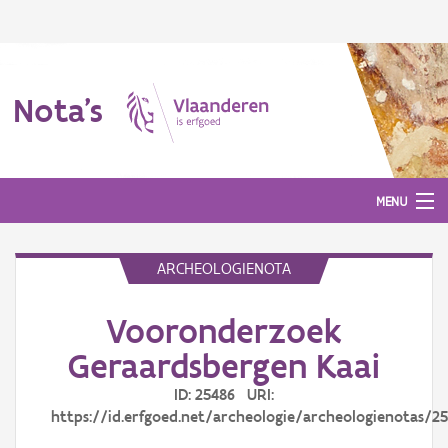
Nota's
MENU
ARCHEOLOGIENOTA
Nota's
Vooronderzoek
Aanmelden
Geraardsbergen Kaai
ID: 25486 URI:
https://id.erfgoed.net/archeologie/archeologienotas/2