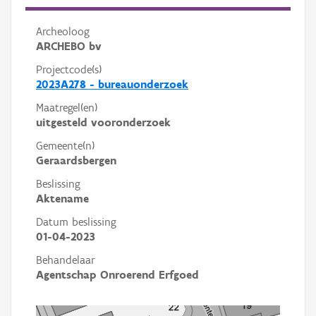
Archeoloog
ARCHEBO bv
Projectcode(s)
2023A278 - bureauonderzoek
Maatregel(en)
uitgesteld vooronderzoek
Gemeente(n)
Geraardsbergen
Beslissing
Aktename
Datum beslissing
01-04-2023
Behandelaar
Agentschap Onroerend Erfgoed