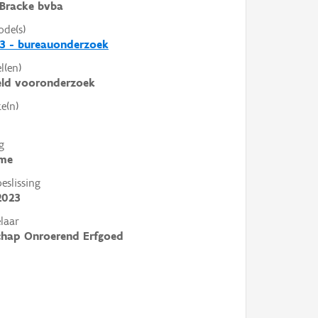
Bracke bvba
ode(s)
3 - bureauonderzoek
l(en)
eld vooronderzoek
e(n)
g
me
slissing
2023
laar
chap Onroerend Erfgoed