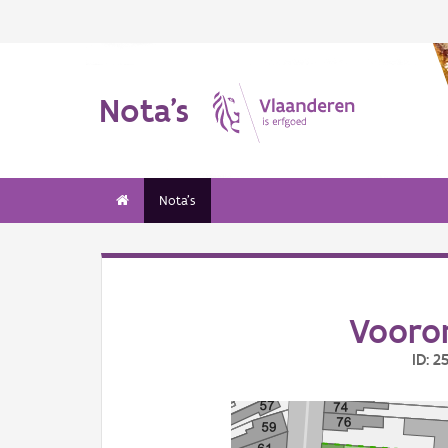
Nota's
Nota's
Vooron
ID: 