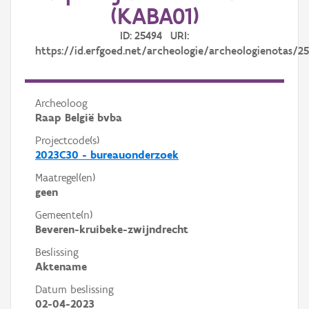
(KABA01)
ID: 25494 URI:
https://id.erfgoed.net/archeologie/archeologienotas/2
Archeoloog
Raap België bvba
Projectcode(s)
2023C30 - bureauonderzoek
Maatregel(en)
geen
Gemeente(n)
Beveren-kruibeke-zwijndrecht
Beslissing
Aktename
Datum beslissing
02-04-2023