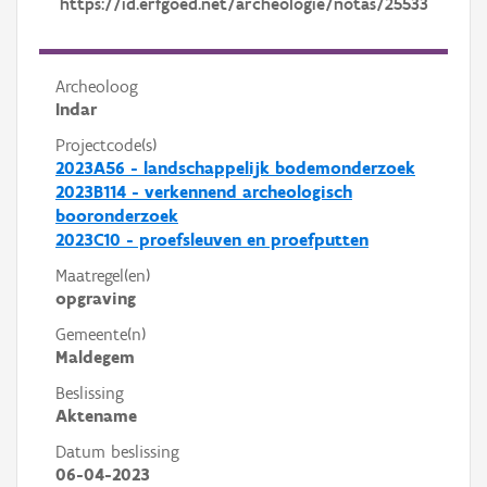
https://id.erfgoed.net/archeologie/notas/25533
Archeoloog
Indar
Projectcode(s)
2023A56 - landschappelijk bodemonderzoek
2023B114 - verkennend archeologisch
booronderzoek
2023C10 - proefsleuven en proefputten
Maatregel(en)
opgraving
Gemeente(n)
Maldegem
Beslissing
Aktename
Datum beslissing
06-04-2023