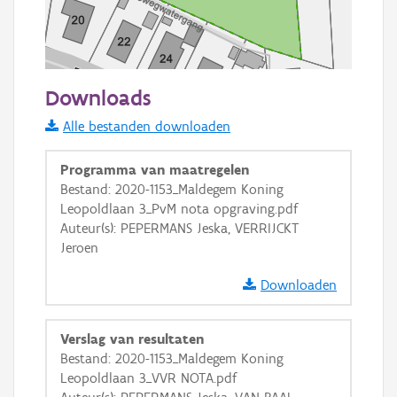
50 m
Downloads
Informatie Vlaanderen
Alle bestanden downloaden
i
Programma van maatregelen
Bestand: 2020-1153_Maldegem Koning
Leopoldlaan 3_PvM nota opgraving.pdf
+
−
Auteur(s): PEPERMANS Jeska, VERRIJCKT
Jeroen
Downloaden
Verslag van resultaten
Basis Lagen
Bestand: 2020-1153_Maldegem Koning
Leopoldlaan 3_VVR NOTA.pdf
OSM-Basiskaart