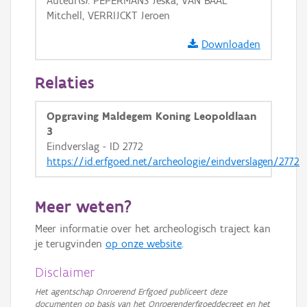
Auteur(s): PEPERMANS Jeska, VAN BAAL
Ortho
Mitchell, VERRIJCKT Jeroen
GRB-Basiskaart
Downloaden
GRB-Basiskaart in grijswaarden
Relaties
Opgraving Maldegem Koning Leopoldlaan
3
Eindverslag - ID 2772
https://id.erfgoed.net/archeologie/eindverslagen/2772
Meer weten?
Meer informatie over het archeologisch traject kan
je terugvinden
op onze website
.
Disclaimer
Het agentschap Onroerend Erfgoed publiceert deze
documenten op basis van het Onroerenderfgoeddecreet en het