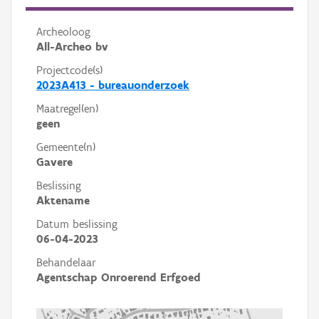
Archeoloog
All-Archeo bv
Projectcode(s)
2023A413 - bureauonderzoek
Maatregel(en)
geen
Gemeente(n)
Gavere
Beslissing
Aktename
Datum beslissing
06-04-2023
Behandelaar
Agentschap Onroerend Erfgoed