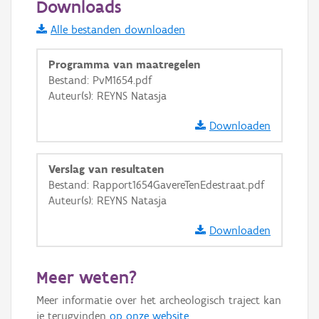
Downloads
Informatie Vlaanderen
Alle bestanden downloaden
i
Programma van maatregelen
Bestand: PvM1654.pdf
Auteur(s): REYNS Natasja
+
−
Downloaden
Verslag van resultaten
Bestand: Rapport1654GavereTenEdestraat.pdf
Auteur(s): REYNS Natasja
Basis Lagen
Downloaden
OSM-Basiskaart
Ortho
Meer weten?
GRB-Basiskaart
Meer informatie over het archeologisch traject kan
GRB-Basiskaart in grijswaarden
je terugvinden
op onze website
.