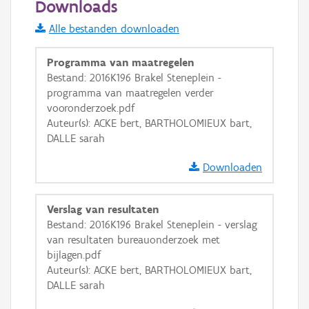
Downloads
Informatie Vlaanderen
Alle bestanden downloaden
i
Programma van maatregelen
Bestand: 2016K196 Brakel Steneplein -
programma van maatregelen verder
+
−
vooronderzoek.pdf
Auteur(s): ACKE bert, BARTHOLOMIEUX bart,
DALLE sarah
Downloaden
Basis Lagen
Verslag van resultaten
Bestand: 2016K196 Brakel Steneplein - verslag
OSM-Basiskaart
van resultaten bureauonderzoek met
Ortho
bijlagen.pdf
Auteur(s): ACKE bert, BARTHOLOMIEUX bart,
GRB-Basiskaart
DALLE sarah
GRB-Basiskaart in grijswaarden