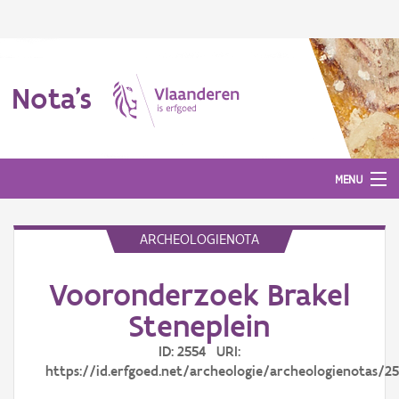
Nota's
MENU
ARCHEOLOGIENOTA
Nota's
Vooronderzoek Brakel
Aanmelden
Steneplein
ID: 2554 URI:
https://id.erfgoed.net/archeologie/archeologienotas/2