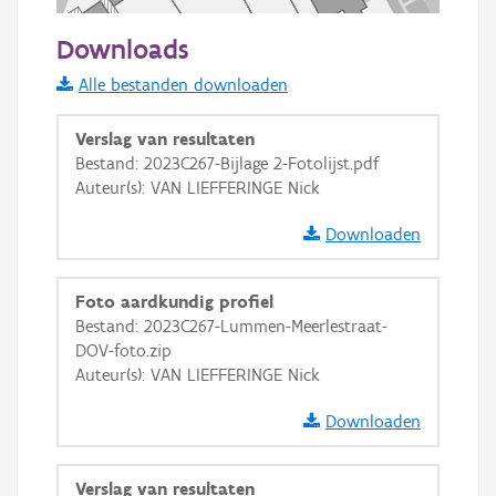
50 m
Downloads
Informatie Vlaanderen
Alle bestanden downloaden
i
Verslag van resultaten
Bestand: 2023C267-Bijlage 2-Fotolijst.pdf
Auteur(s): VAN LIEFFERINGE Nick
+
−
Downloaden
Foto aardkundig profiel
Bestand: 2023C267-Lummen-Meerlestraat-
DOV-foto.zip
Basis Lagen
Auteur(s): VAN LIEFFERINGE Nick
OSM-Basiskaart
Downloaden
Ortho
GRB-Basiskaart
Verslag van resultaten