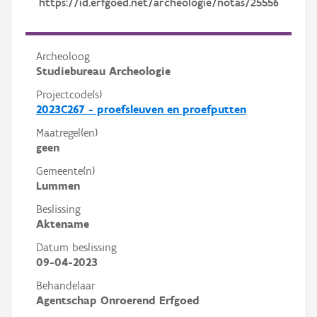
https://id.erfgoed.net/archeologie/notas/25556
Archeoloog
Studiebureau Archeologie
Projectcode(s)
2023C267 - proefsleuven en proefputten
Maatregel(en)
geen
Gemeente(n)
Lummen
Beslissing
Aktename
Datum beslissing
09-04-2023
Behandelaar
Agentschap Onroerend Erfgoed