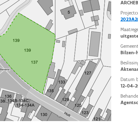
ARCHEB
Projectc
2023A2
Maatrege
uitgest
Gemeent
Bilzen-
Beslissin
Aktena
Datum be
12-04-
Behande
Agents