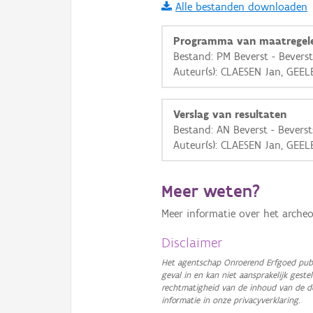
Alle bestanden downloaden
i
Programma van maatregel
Bestand: PM Beverst - Beverst
Auteur(s): CLAESEN Jan, GEELE
+
−
Verslag van resultaten
Bestand: AN Beverst - Beverst
Auteur(s): CLAESEN Jan, GEELE
Basis Lagen
Meer weten?
OSM-Basiskaart
Meer informatie over het archeo
Ortho
Disclaimer
GRB-Basiskaart
Het agentschap Onroerend Erfgoed publ
geval in en kan niet aansprakelijk ges
GRB-Basiskaart in grijsw
rechtmatigheid van de inhoud van de d
informatie in onze privacyverklaring.