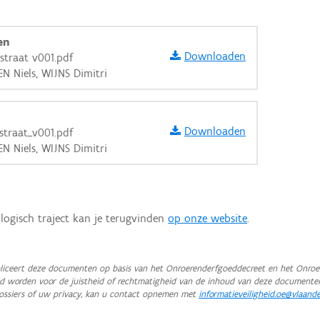
en
Downloaden
straat v001.pdf
N Niels, WIJNS Dimitri
Downloaden
straat_v001.pdf
N Niels, WIJNS Dimitri
logisch traject kan je terugvinden
op onze website
.
iceert deze documenten op basis van het Onroerenderfgoeddecreet en het Onroer
teld worden voor de juistheid of rechtmatigheid van de inhoud van deze documente
aarden
ossiers of uw privacy, kan u contact opnemen met
informatieveiligheid.oe@vlaand