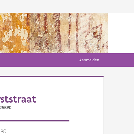
Aanmelden
ststraat
/25590
oog