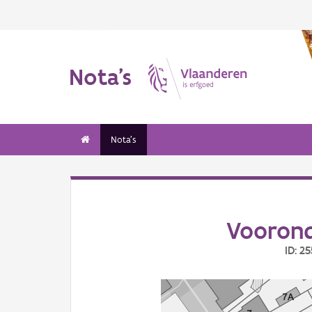
Nota's
Nota's
Voorond
ID: 2