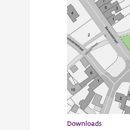
50 m
Downloads
Informatie Vlaanderen