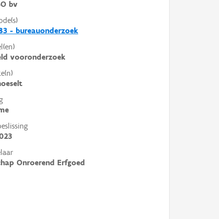
O bv
ode(s)
83 - bureauonderzoek
l(en)
eld vooronderzoek
e(n)
hoeselt
g
me
slissing
2023
laar
chap Onroerend Erfgoed