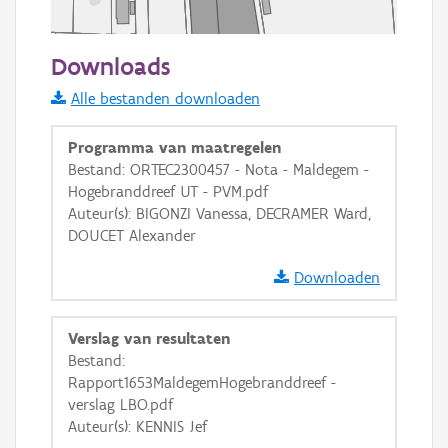
50 m
Downloads
Informatie Vlaanderen
Alle bestanden downloaden
i
Programma van maatregelen
Bestand: ORTEC2300457 - Nota - Maldegem -
Hogebranddreef UT - PVM.pdf
+
−
Auteur(s): BIGONZI Vanessa, DECRAMER Ward,
DOUCET Alexander
Downloaden
Verslag van resultaten
Basis Lagen
Bestand:
Rapport1653MaldegemHogebranddreef -
OSM-Basiskaart
verslag LBO.pdf
Ortho
Auteur(s): KENNIS Jef