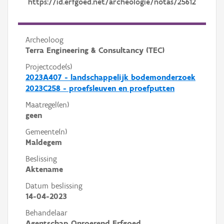
https://id.erfgoed.net/archeologie/notas/25612
Archeoloog
Terra Engineering & Consultancy (TEC)
Projectcode(s)
2023A407 - landschappelijk bodemonderzoek
2023C258 - proefsleuven en proefputten
Maatregel(en)
geen
Gemeente(n)
Maldegem
Beslissing
Aktename
Datum beslissing
14-04-2023
Behandelaar
Agentschap Onroerend Erfgoed