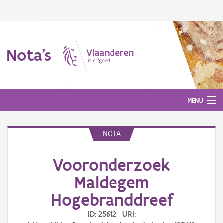
Nota's
MENU
NOTA
Nota's
Vooronderzoek
Aanmelden
Maldegem
Hogebranddreef
ID: 25612 URI: