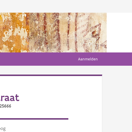
Aanmelden
traat
/25666
oog