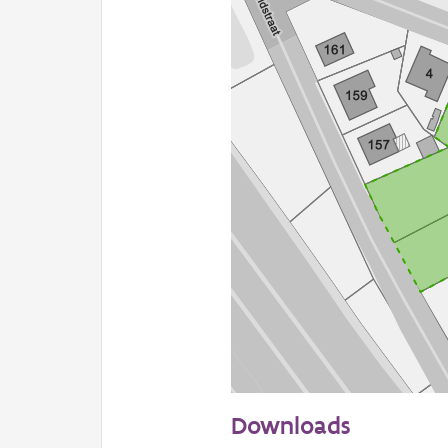
50 m
Downloads
Informatie Vlaanderen