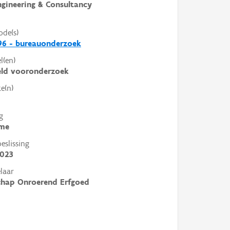
ngineering & Consultancy
ode(s)
96 - bureauonderzoek
l(en)
eld vooronderzoek
e(n)
g
me
slissing
2023
laar
chap Onroerend Erfgoed