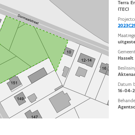
Terra E
(TEC)
Projectc
2023C2
Maatrege
uitgest
Gemeent
Hasselt
Beslissin
Aktena
Datum be
16-04-
Behande
Agents