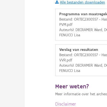
Alle bestanden downloaden
i
Programma van maatregel
Bestand: ORTEC2300557 - Hass
PVM.pdf
+
−
Auteur(s): DECRAMER Ward, D
FENUCCI Lisa
Verslag van resultaten
Bestand: ORTEC2300557 - Hass
VVR.pdf
Basis Lagen
Auteur(s): DECRAMER Ward, D
FENUCCI Lisa
OSM-Basiskaart
Ortho
Meer weten?
GRB-Basiskaart
Meer informatie over het archeo
GRB-Basiskaart in grijsw
Disclaimer