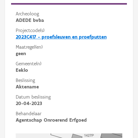
Archeoloog
ADEDE bvba
Projectcode(s)
2023C417 - proefsleuven en proefputten
Maatregel(en)
geen
Gemeente(n)
Eeklo
Beslissing
Aktename
Datum beslissing
20-04-2023
Behandelaar
Agentschap Onroerend Erfgoed