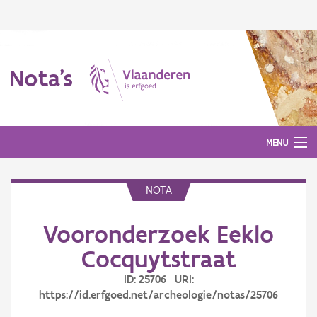
Nota's
MENU
NOTA
Nota's
Vooronderzoek Eeklo
Aanmelden
Cocquytstraat
ID: 25706 URI:
https://id.erfgoed.net/archeologie/notas/25706