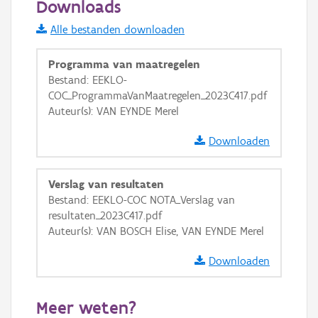
Downloads
Informatie Vlaanderen
Alle bestanden downloaden
i
Programma van maatregelen
Bestand: EEKLO-
COC_ProgrammaVanMaatregelen_2023C417.pdf
+
−
Auteur(s): VAN EYNDE Merel
Downloaden
Verslag van resultaten
Bestand: EEKLO-COC NOTA_Verslag van
Basis Lagen
resultaten_2023C417.pdf
Auteur(s): VAN BOSCH Elise, VAN EYNDE Merel
OSM-Basiskaart
Ortho
Downloaden
GRB-Basiskaart
Meer weten?
GRB-Basiskaart in grijswaarden