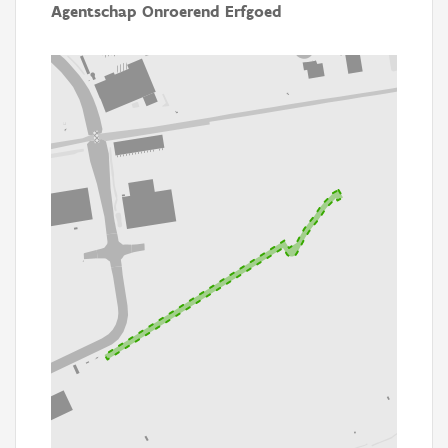
Agentschap Onroerend Erfgoed