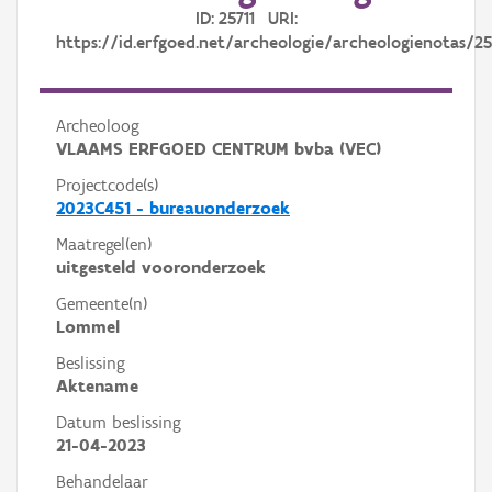
ID: 25711 URI:
https://id.erfgoed.net/archeologie/archeologienotas/25
Archeoloog
VLAAMS ERFGOED CENTRUM bvba (VEC)
Projectcode(s)
2023C451 - bureauonderzoek
Maatregel(en)
uitgesteld vooronderzoek
Gemeente(n)
Lommel
Beslissing
Aktename
Datum beslissing
21-04-2023
Behandelaar