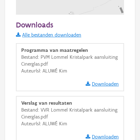
200 m
Downloads
Informatie Vlaanderen
Alle bestanden downloaden
i
Programma van maatregelen
Bestand: PVM Lommel Kristalpark aansluiting
Cinerglas.pdf
+
−
Auteur(s): ALUWÉ Kim
Downloaden
Verslag van resultaten
Bestand: VVR Lommel Kristalpark aansluiting
Basis Lagen
Cinerglas.pdf
Auteur(s): ALUWÉ Kim
OSM-Basiskaart
Ortho
Downloaden