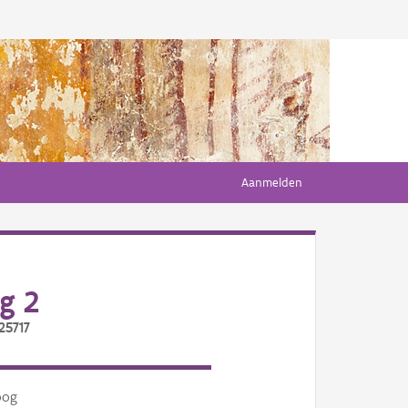
Aanmelden
g 2
25717
oog