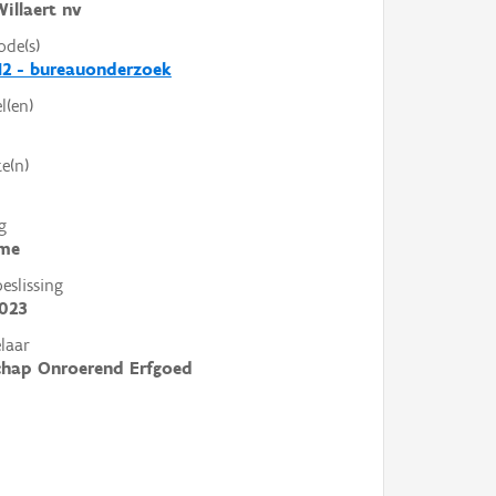
illaert nv
ode(s)
2 - bureauonderzoek
l(en)
e(n)
g
me
slissing
2023
laar
chap Onroerend Erfgoed