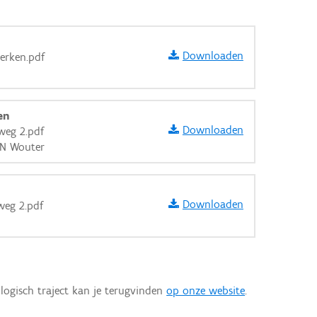
Downloaden
werken.pdf
en
Downloaden
weg 2.pdf
EN Wouter
Downloaden
weg 2.pdf
aarden
logisch traject kan je terugvinden
op onze website
.