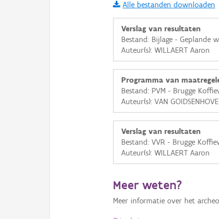
Alle bestanden downloaden
i
Verslag van resultaten
Bestand: Bijlage - Geplande 
Auteur(s): WILLAERT Aaron
+
−
Programma van maatregel
Bestand: PVM - Brugge Koffie
Auteur(s): VAN GOIDSENHOV
Basis Lagen
Verslag van resultaten
Bestand: VVR - Brugge Koffie
OSM-Basiskaart
Auteur(s): WILLAERT Aaron
Ortho
GRB-Basiskaart
Meer weten?
GRB-Basiskaart in grijsw
Meer informatie over het archeo