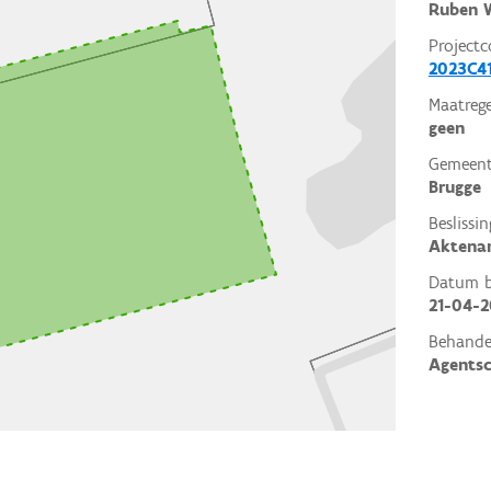
Ruben W
Projectc
2023C41
Maatrege
geen
Gemeent
Brugge
Beslissin
Aktena
Datum be
21-04-
Behande
Agents