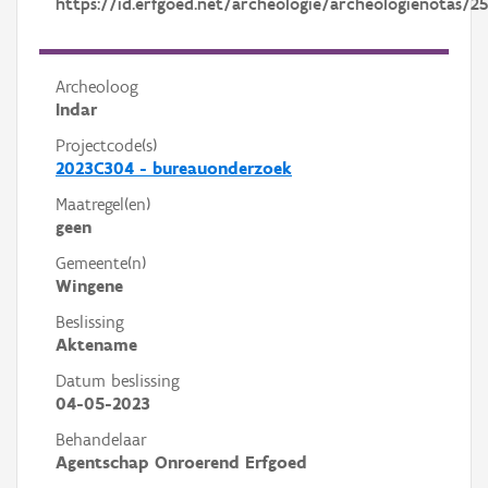
https://id.erfgoed.net/archeologie/archeologienotas/2
Archeoloog
Indar
Projectcode(s)
2023C304 - bureauonderzoek
Maatregel(en)
geen
Gemeente(n)
Wingene
Beslissing
Aktename
Datum beslissing
04-05-2023
Behandelaar
Agentschap Onroerend Erfgoed