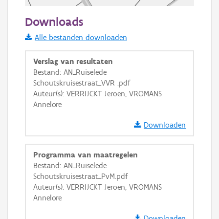
50 m
Downloads
Informatie Vlaanderen
Alle bestanden downloaden
i
Verslag van resultaten
Bestand: AN_Ruiselede
Schoutskruisestraat_VVR .pdf
+
−
Auteur(s): VERRIJCKT Jeroen, VROMANS
Annelore
Downloaden
Programma van maatregelen
Basis Lagen
Bestand: AN_Ruiselede
Schoutskruisestraat_PvM.pdf
OSM-Basiskaart
Auteur(s): VERRIJCKT Jeroen, VROMANS
Ortho
Annelore
GRB-Basiskaart
Downloaden