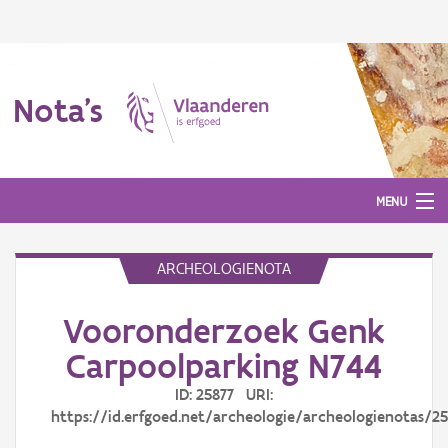
Nota's
MENU
ARCHEOLOGIENOTA
Nota's
Vooronderzoek Genk
Aanmelden
Carpoolparking N744
ID: 25877 URI:
https://id.erfgoed.net/archeologie/archeologienotas/25