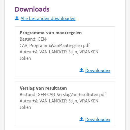
50 m
Downloads
Informatie Vlaanderen
Alle bestanden downloaden
i
Programma van maatregelen
Bestand: GEN-
CAR_ProgrammaVanMaatregelen.pdf
+
−
Auteur(s): VAN LANCKER Stijn, VRANKEN
Jolien
Downloaden
Verslag van resultaten
Basis Lagen
Bestand: GEN-CAR_VerslagVanResultaten.pdf
Auteur(s): VAN LANCKER Stijn, VRANKEN
OSM-Basiskaart
Jolien
Ortho
Downloaden
GRB-Basiskaart