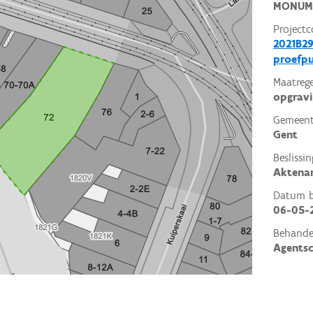
MONUM
Projectc
2021B29
proefp
Maatrege
opgrav
Gemeent
Gent
Beslissin
Aktena
Datum be
06-05-
Behande
Agents