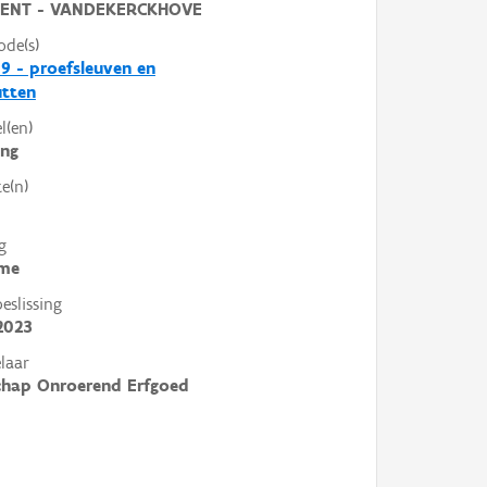
ENT - VANDEKERCKHOVE
ode(s)
9 - proefsleuven en
utten
l(en)
ing
e(n)
g
me
slissing
2023
laar
chap Onroerend Erfgoed