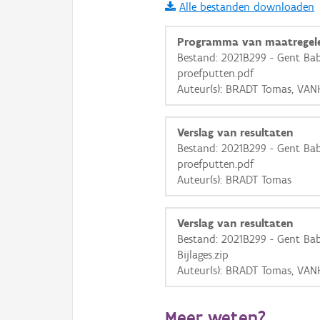
Alle bestanden downloaden
i
Programma van maatregel
Bestand: 2021B299 - Gent Ba
proefputten.pdf
+
−
Auteur(s): BRADT Tomas, VAN
Verslag van resultaten
Bestand: 2021B299 - Gent Ba
proefputten.pdf
Auteur(s): BRADT Tomas
Basis Lagen
OSM-Basiskaart
Verslag van resultaten
Ortho
Bestand: 2021B299 - Gent Ba
Bijlages.zip
GRB-Basiskaart
Auteur(s): BRADT Tomas, VAN
GRB-Basiskaart in grijsw
Meer weten?