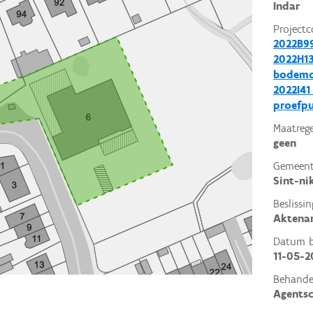
Indar
Projectc
2022B9
2022H13
bodemo
2022I41
proefp
Maatrege
geen
Gemeent
Sint-ni
Beslissin
Aktena
Datum be
11-05-2
Behande
Agents