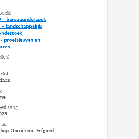
ode(s)
9 - bureauonderzoek
 - landschappelijk
nderzoek
 - proefsleuven en
utten
l(en)
e(n)
klaas
g
me
slissing
023
laar
chap Onroerend Erfgoed