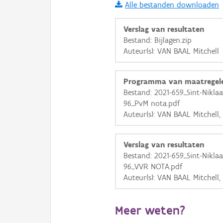
Alle bestanden downloaden
i
Verslag van resultaten
Bestand: Bijlagen.zip
Auteur(s): VAN BAAL Mitchell
+
−
Programma van maatregel
Bestand: 2021-659_Sint-Nikla
96_PvM nota.pdf
Auteur(s): VAN BAAL Mitchell
Basis Lagen
Verslag van resultaten
OSM-Basiskaart
Bestand: 2021-659_Sint-Nikla
Ortho
96_VVR NOTA.pdf
Auteur(s): VAN BAAL Mitchell
GRB-Basiskaart
GRB-Basiskaart in grijsw
Meer weten?