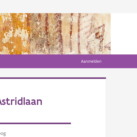
Aanmelden
stridlaan
oog