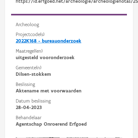
https://id.erfgoed.net/archeologie/archeologienotas/2
Archeoloog
Projectcode(s)
2022K168 - bureauonderzoek
Maatregel(en)
uitgesteld vooronderzoek
Gemeente(n)
Dilsen-stokkem
Beslissing
Aktename met voorwaarden
Datum beslissing
28-04-2023
Behandelaar
Agentschap Onroerend Erfgoed