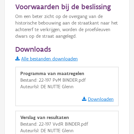
20 m
Voorwaarden bij de beslissing
Informatie Vlaanderen
Om een beter zicht op de overgang van de 
historische bebouwing aan de straatkant naar het 
i
achtererf te verkrijgen, worden de proefsleuven 
dwars op de straat aangelegd.
+
−
Downloads
Alle bestanden downloaden
Programma van maatregelen
Bestand: 22-197 PvM BINDER.pdf
Auteur(s): DE NUTTE Glenn
Basis Lagen
Downloaden
OSM-Basiskaart
Ortho
Verslag van resultaten
GRB-Basiskaart
Bestand: 22-197 VvdR BINDER.pdf
Auteur(s): DE NUTTE Glenn
GRB-Basiskaart in grijswaarden