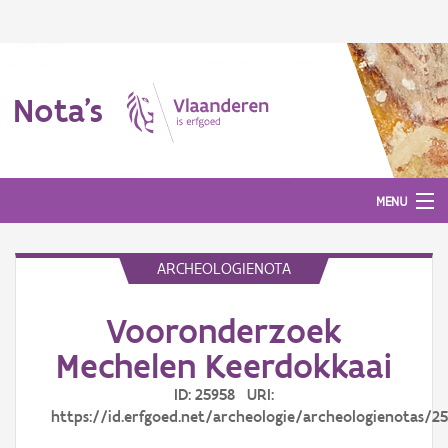
Nota's
MENU
ARCHEOLOGIENOTA
Nota's
Vooronderzoek
Aanmelden
Mechelen Keerdokkaai
ID: 25958 URI:
https://id.erfgoed.net/archeologie/archeologienotas/2