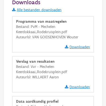
Downloads
Informatie Vlaanderen
Alle bestanden downloaden
i
Programma van maatregelen
Bestand: PvM - Mechelen
Keerdokkaai_Rodekruisplein.pdf
+
−
Auteur(s): VAN GOIDSENHOVEN Wouter
Downloaden
Verslag van resultaten
Bestand: Vvr - Mechelen
Basis Lagen
Keerdokkaai_Rodekruisplein.pdf
Auteur(s): WILLAERT Aaron
OSM-Basiskaart
Ortho
Downloaden
GRB-Basiskaart
Data aardkundig profiel
GRB-Basiskaart in grijswaarden