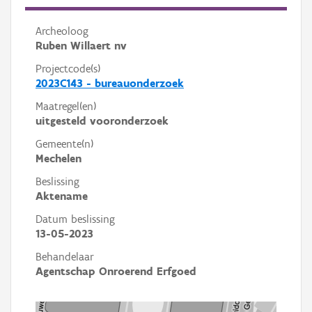
Archeoloog
Ruben Willaert nv
Projectcode(s)
2023C143 - bureauonderzoek
Maatregel(en)
uitgesteld vooronderzoek
Gemeente(n)
Mechelen
Beslissing
Aktename
Datum beslissing
13-05-2023
Behandelaar
Agentschap Onroerend Erfgoed