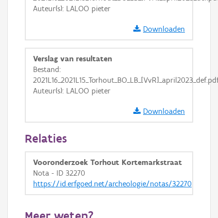
GRB-Basiskaart
Auteur(s): LALOO pieter
GRB-Basiskaart in grijswaarden
Downloaden
Verslag van resultaten
Bestand:
2021L16_2021L15_Torhout_BO_LB_[VvR]_april2023_def.pd
Auteur(s): LALOO pieter
Downloaden
Relaties
Vooronderzoek Torhout Kortemarkstraat
Nota - ID 32270
https://id.erfgoed.net/archeologie/notas/32270
Meer weten?