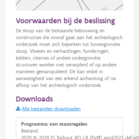
50 m
Voorwaarden bij de beslissing
Informatie Vlaanderen
De sloop van de bestaande bebouwing en 
constructies die vooraf gaat aan het archeologisch 
i
onderzoek moet zich beperken tot bovengrondse 
sloop. Vloeren en verhardingen, funderingen, 
kelders, citernes of andere ondergrondse 
+
−
structuren worden niet verwijderd of op andere 
manieren gemanipuleerd. Dit kan enkel in 
aanwezigheid van een erkend archeoloog of na 
afloop van het archeologisch onderzoek.
Downloads
Basis Lagen
Alle bestanden downloaden
OSM-Basiskaart
Programma van maatregelen
Bestand:
Ortho
2021L16_2021L15_Torhout_BO_LB_[PvM]_april2023_def.pd