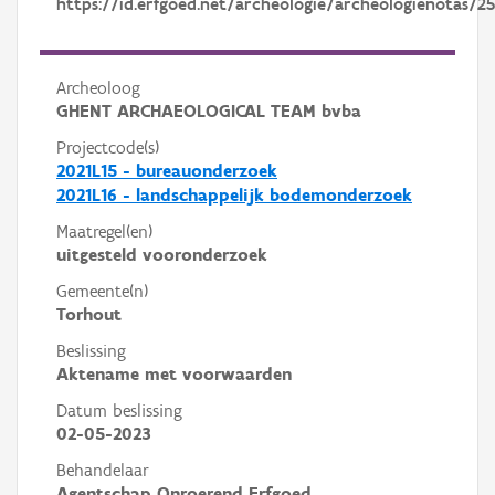
https://id.erfgoed.net/archeologie/archeologienotas/2
Archeoloog
GHENT ARCHAEOLOGICAL TEAM bvba
Projectcode(s)
2021L15 - bureauonderzoek
2021L16 - landschappelijk bodemonderzoek
Maatregel(en)
uitgesteld vooronderzoek
Gemeente(n)
Torhout
Beslissing
Aktename met voorwaarden
Datum beslissing
02-05-2023
Behandelaar
Agentschap Onroerend Erfgoed