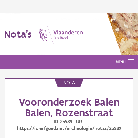
Nota's
MENU
NOTA
Nota's
Vooronderzoek Balen
Aanmelden
Balen, Rozenstraat
ID: 25989 URI:
https://id.erfgoed.net/archeologie/notas/25989