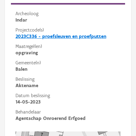
Archeoloog
Indar
Projectcode(s)
2023C336 - proefsleuven en proefputten
Maatregel(en)
opgraving
Gemeente(n)
Balen
Beslissing
Aktename
Datum beslissing
14-05-2023
Behandelaar
Agentschap Onroerend Erfgoed