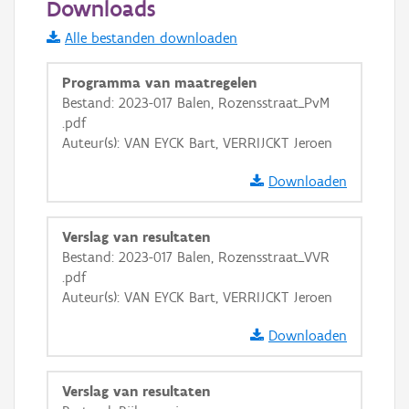
Downloads
Informatie Vlaanderen
Alle bestanden downloaden
i
Programma van maatregelen
Bestand: 2023-017 Balen, Rozensstraat_PvM
.pdf
+
−
Auteur(s): VAN EYCK Bart, VERRIJCKT Jeroen
Downloaden
Verslag van resultaten
Bestand: 2023-017 Balen, Rozensstraat_VVR
Basis Lagen
.pdf
Auteur(s): VAN EYCK Bart, VERRIJCKT Jeroen
OSM-Basiskaart
Ortho
Downloaden
GRB-Basiskaart
Verslag van resultaten
GRB-Basiskaart in grijswaarden