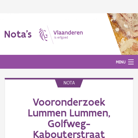
Nota's
MENU
NOTA
Nota's
Vooronderzoek
Aanmelden
Lummen Lummen,
Golfweg-
Kabouterstraat