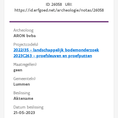
ID: 26058 URI:
https://id.erfgoed.net/archeologie/notas/26058
Archeoloog
ARON bvba
Projectcode(s)
2022J35 - landschappelijk bodemonderzoek
2023C263 - proefsleuven en proefputten
Maatregel(en)
geen
Gemeente(n)
Lummen
Beslissing
Aktename
Datum beslissing
21-05-2023