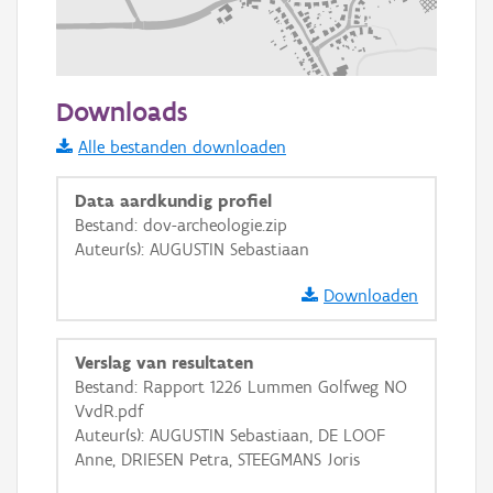
200 m
Downloads
Informatie Vlaanderen
Alle bestanden downloaden
i
Data aardkundig profiel
Bestand: dov-archeologie.zip
Auteur(s): AUGUSTIN Sebastiaan
+
−
Downloaden
Verslag van resultaten
Bestand: Rapport 1226 Lummen Golfweg NO
VvdR.pdf
Basis Lagen
Auteur(s): AUGUSTIN Sebastiaan, DE LOOF
Anne, DRIESEN Petra, STEEGMANS Joris
OSM-Basiskaart