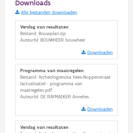
Downloads
Informatie Vlaanderen
Alle bestanden downloaden
i
Verslag van resultaten
Bestand: Bouwplan.zip
Auteur(s): BOUWHEER bouwheer
+
−
Downloaden
Programma van maatregelen
Bestand: Archeologienota Hees-Noppenstraat
(actualisatie) - programma van
Basis Lagen
maatregelen.pdf
Auteur(s): DE RAYMAEKER Annelies
OSM-Basiskaart
Ortho
Downloaden
GRB-Basiskaart
Verslag van resultaten
GRB-Basiskaart in grijswaarden