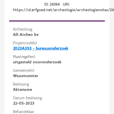
ID: 26064 URI:
https://id.erfgoed.net/archeologie/archeologienotas/2
Archeoloog
All-Archeo bv
Projectcode(s)
2023A353 - bureauonderzoek
Maatregel(en)
uitgesteld vooronderzoek
Gemeente(n)
Waasmunster
Beslissing
Aktename
Datum beslissing
22-05-2023
Behandelaar