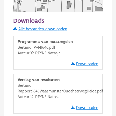
50 m
Downloads
Informatie Vlaanderen
Alle bestanden downloaden
i
Programma van maatregelen
Bestand: PvM1646.pdf
Auteur(s): REYNS Natasja
+
−
Downloaden
Verslag van resultaten
Bestand:
Rapport1646WaasmunsterOudeheerwegHeide.pdf
Basis Lagen
Auteur(s): REYNS Natasja
OSM-Basiskaart
Downloaden
Ortho