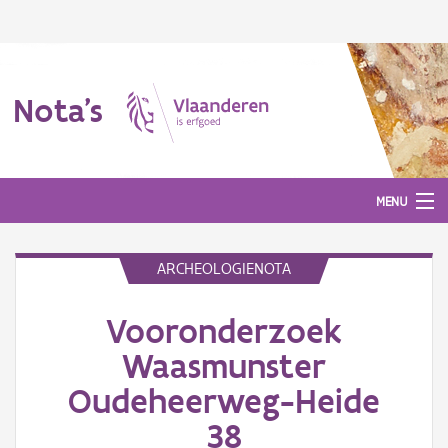
Nota's
MENU
ARCHEOLOGIENOTA
Nota's
Vooronderzoek
Aanmelden
Waasmunster
Oudeheerweg-Heide
38