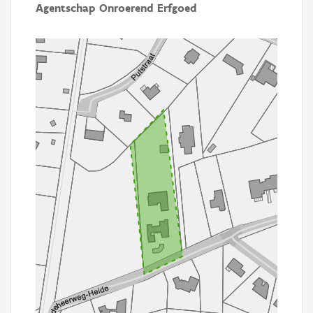
Agentschap Onroerend Erfgoed