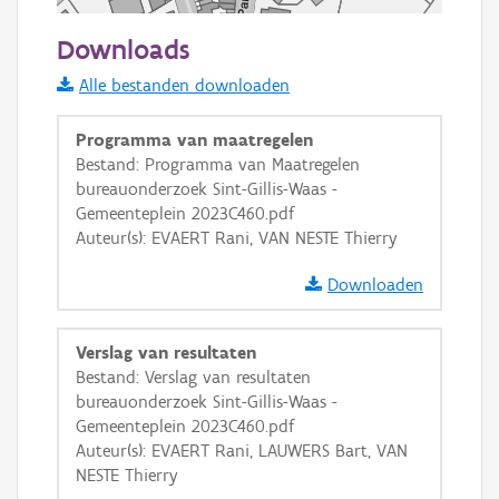
50 m
Downloads
Informatie Vlaanderen
Alle bestanden downloaden
i
Programma van maatregelen
Bestand: Programma van Maatregelen
bureauonderzoek Sint-Gillis-Waas -
+
−
Gemeenteplein 2023C460.pdf
Auteur(s): EVAERT Rani, VAN NESTE Thierry
Downloaden
Verslag van resultaten
Basis Lagen
Bestand: Verslag van resultaten
bureauonderzoek Sint-Gillis-Waas -
OSM-Basiskaart
Gemeenteplein 2023C460.pdf
Ortho
Auteur(s): EVAERT Rani, LAUWERS Bart, VAN
NESTE Thierry
GRB-Basiskaart