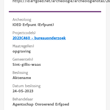
https://id.erfgoed.net/archeologie/archeologienotas/2
Archeoloog
IOED Erfpunt (Erfpunt)
Projectcode(s)
2023C460 - bureauonderzoek
Maatregel(en)
opgraving
Gemeente(n)
Sint-gillis-waas
Beslissing
Aktename
Datum beslissing
24-05-2023
Behandelaar
Agentschap Onroerend Erfgoed