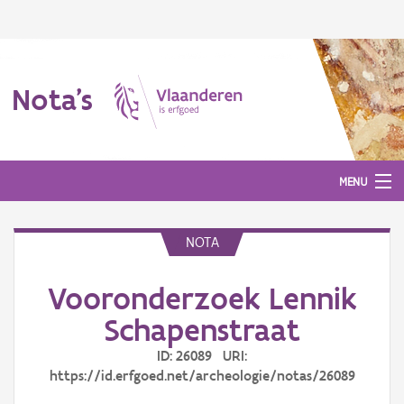
Nota's
MENU
NOTA
Nota's
Vooronderzoek Lennik
Aanmelden
Schapenstraat
ID: 26089 URI:
https://id.erfgoed.net/archeologie/notas/26089