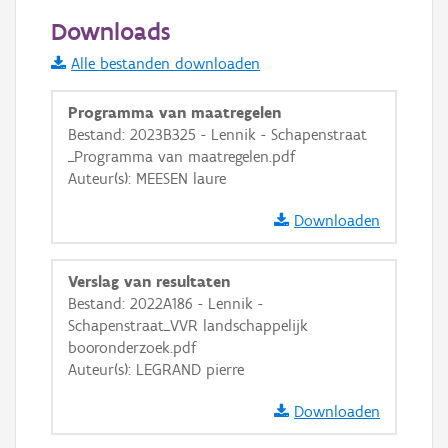
50 m
Downloads
Informatie Vlaanderen
Alle bestanden downloaden
i
Programma van maatregelen
Bestand: 2023B325 - Lennik - Schapenstraat
_Programma van maatregelen.pdf
+
−
Auteur(s): MEESEN laure
Downloaden
Verslag van resultaten
Bestand: 2022A186 - Lennik -
Basis Lagen
Schapenstraat_VVR landschappelijk
booronderzoek.pdf
OSM-Basiskaart
Auteur(s): LEGRAND pierre
Ortho
Downloaden
GRB-Basiskaart