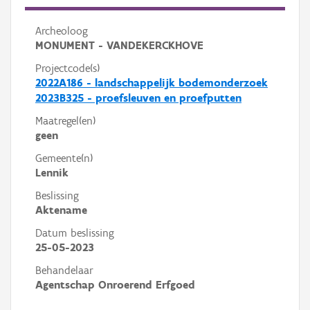
Archeoloog
MONUMENT - VANDEKERCKHOVE
Projectcode(s)
2022A186 - landschappelijk bodemonderzoek
2023B325 - proefsleuven en proefputten
Maatregel(en)
geen
Gemeente(n)
Lennik
Beslissing
Aktename
Datum beslissing
25-05-2023
Behandelaar
Agentschap Onroerend Erfgoed