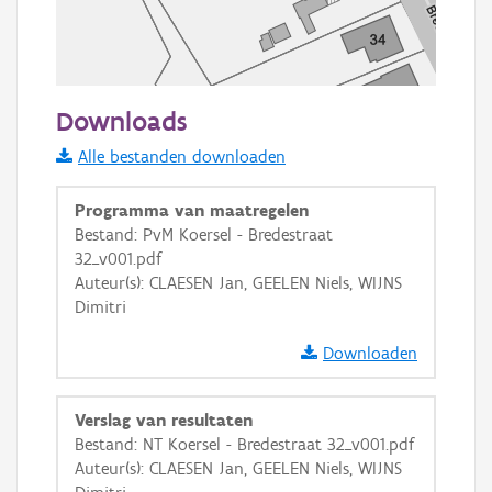
50 m
Downloads
Informatie Vlaanderen
Alle bestanden downloaden
i
Programma van maatregelen
Bestand: PvM Koersel - Bredestraat
32_v001.pdf
+
−
Auteur(s): CLAESEN Jan, GEELEN Niels, WIJNS
Dimitri
Downloaden
Verslag van resultaten
Basis Lagen
Bestand: NT Koersel - Bredestraat 32_v001.pdf
Auteur(s): CLAESEN Jan, GEELEN Niels, WIJNS
OSM-Basiskaart