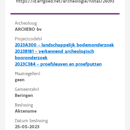
https://id.erfgoed.net/archeologie/notas/26093
Archeoloog
ARCHEBO bv
Projectcode(s)
2023A300 - landschappelijk bodemonderzoek
2023B181 - verkennend archeologisch
booronderzoek
2023C384 - proefsleuven en proefputten
Maatregel(en)
geen
Gemeente(n)
Beringen
Beslissing
Aktename
Datum beslissing
25-05-2023