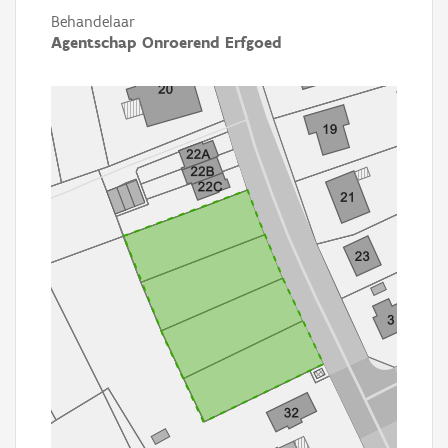
Behandelaar
Agentschap Onroerend Erfgoed