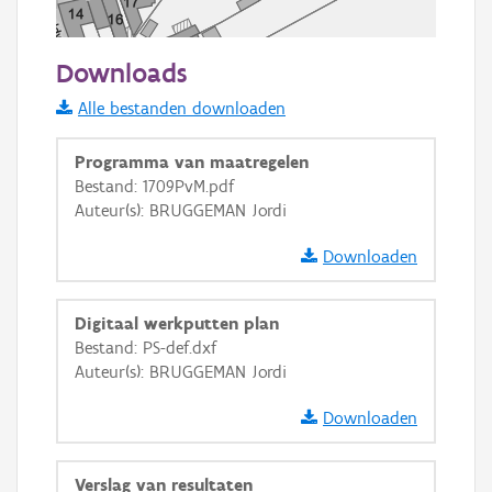
50 m
Downloads
Informatie Vlaanderen
Alle bestanden downloaden
i
Programma van maatregelen
Bestand: 1709PvM.pdf
Auteur(s): BRUGGEMAN Jordi
+
−
Downloaden
Digitaal werkputten plan
Bestand: PS-def.dxf
Auteur(s): BRUGGEMAN Jordi
Basis Lagen
Downloaden
OSM-Basiskaart
Ortho
Verslag van resultaten