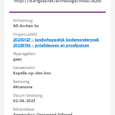
https://id.erfgoed.net/archeologie/notas/26200
Archeoloog
All-Archeo bv
Projectcode(s)
2023D127 - landschappelijk bodemonderzoek
2023E156 - proefsleuven en proefputten
Maatregel(en)
geen
Gemeente(n)
Kapelle-op-den-bos
Beslissing
Aktename
Datum beslissing
02-06-2023
Behandelaar
Agentschap Onroerend Erfgoed