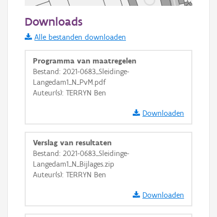
50 m
Downloads
Informatie Vlaanderen
Alle bestanden downloaden
i
Programma van maatregelen
Bestand: 2021-0683_Sleidinge-
Langedam1_N_PvM.pdf
+
−
Auteur(s): TERRYN Ben
Downloaden
Verslag van resultaten
Bestand: 2021-0683_Sleidinge-
Basis Lagen
Langedam1_N_Bijlages.zip
Auteur(s): TERRYN Ben
OSM-Basiskaart
Ortho
Downloaden
GRB-Basiskaart