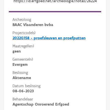
https://id.erfgoed.net/archeologie/notas/26224
Archeoloog
BAAC Vlaanderen bvba
Projectcode(s)
2022G158 - proefsleuven en proefputten
Maatregel(en)
geen
Gemeente(n)
Evergem
Beslissing
Aktename
Datum beslissing
08-06-2023
Behandelaar
Agentschap Onroerend Erfgoed