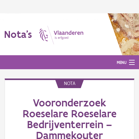
Nota's
MENU
NOTA
Nota's
Vooronderzoek
Aanmelden
Roeselare Roeselare
Bedrijventerrein –
Dammekouter