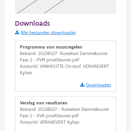
20 m
Downloads
Informatie Vlaanderen
Alle bestanden downloaden
i
Programma van maatregelen
Bestand: 2023B327- Roeselare Dammekouter
Fase 2 - PVM proefsleuven.pdf
+
−
Auteur(s): VANHOUTTE Christof, VERHAEVERT
Kylian
Downloaden
Verslag van resultaten
Basis Lagen
Bestand: 2023B327 - Roeselare Dammekouter
Fase 2 - VVR proefsleuven.pdf
OSM-Basiskaart
Auteur(s): VERHAEVERT Kylian
Ortho