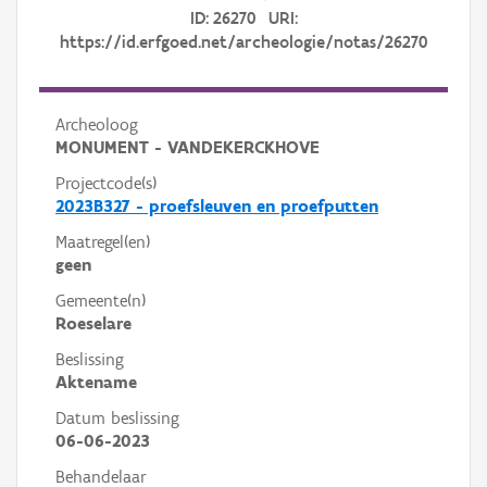
ID: 26270 URI:
https://id.erfgoed.net/archeologie/notas/26270
Archeoloog
MONUMENT - VANDEKERCKHOVE
Projectcode(s)
2023B327 - proefsleuven en proefputten
Maatregel(en)
geen
Gemeente(n)
Roeselare
Beslissing
Aktename
Datum beslissing
06-06-2023
Behandelaar