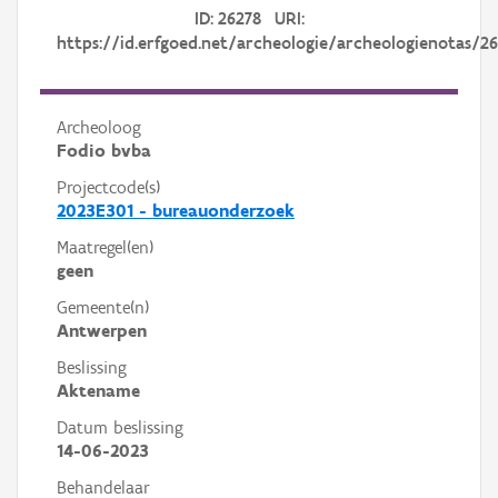
ID: 26278 URI:
https://id.erfgoed.net/archeologie/archeologienotas/2
Archeoloog
Fodio bvba
Projectcode(s)
2023E301 - bureauonderzoek
Maatregel(en)
geen
Gemeente(n)
Antwerpen
Beslissing
Aktename
Datum beslissing
14-06-2023
Behandelaar