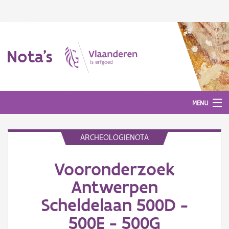
Nota's
MENU
ARCHEOLOGIENOTA
Nota's
Vooronderzoek
Aanmelden
Antwerpen
Scheldelaan 500D -
500E - 500G