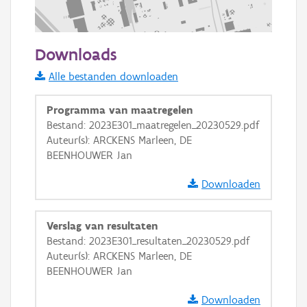
200 m
Downloads
Informatie Vlaanderen
Alle bestanden downloaden
i
Programma van maatregelen
Bestand: 2023E301_maatregelen_20230529.pdf
Auteur(s): ARCKENS Marleen, DE
+
−
BEENHOUWER Jan
Downloaden
Verslag van resultaten
Bestand: 2023E301_resultaten_20230529.pdf
Basis Lagen
Auteur(s): ARCKENS Marleen, DE
BEENHOUWER Jan
OSM-Basiskaart
Ortho
Downloaden