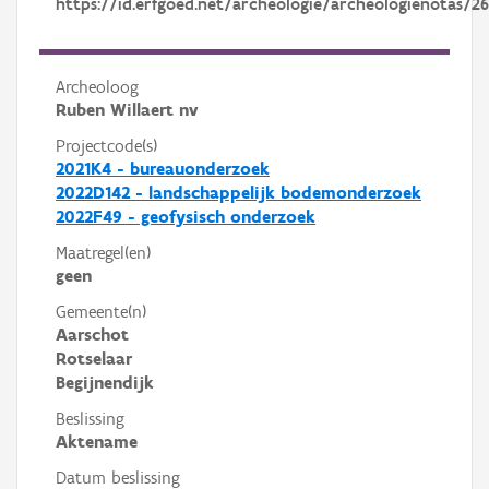
https://id.erfgoed.net/archeologie/archeologienotas/26
Archeoloog
Ruben Willaert nv
Projectcode(s)
2021K4 - bureauonderzoek
2022D142 - landschappelijk bodemonderzoek
2022F49 - geofysisch onderzoek
Maatregel(en)
geen
Gemeente(n)
Aarschot
Rotselaar
Begijnendijk
Beslissing
Aktename
Datum beslissing