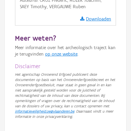
Auteur(s): CRUZ Frédéric, ROZEK Joachim,
OSM-Basiskaart
SAEY Timothy, VERGAUWE Ruben
Ortho
Downloaden
GRB-Basiskaart
GRB-Basiskaart in grijswaarden
Meer weten?
Meer informatie over het archeologisch traject kan
je terugvinden
op onze website
.
Disclaimer
Het agentschap Onroerend Erfgoed publiceert deze
documenten op basis van het Onroerenderfgoeddecreet en het
Onroerenderfgoedbesluit, maar staat in geen geval in en kan
niet aansprakelijk gesteld worden voor de juistheid of
rechtmatigheid van de inhoud van deze documenten. Bij
opmerkingen of vragen over de rechtmatigheid van de inhoud
van de dossiers of uw privacy, kan u contact opnemen met
informatieveiligheid.oe@vlaanderen.be
. Daarnaast vindt u meer
informatie in onze privacyverklaring.