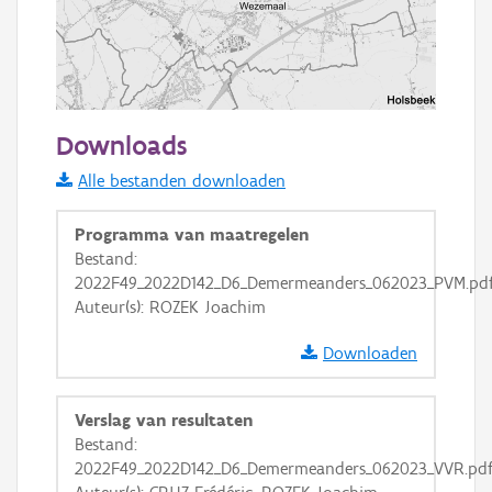
2 km
Downloads
Informatie Vlaanderen
Alle bestanden downloaden
i
Programma van maatregelen
Bestand:
2022F49_2022D142_D6_Demermeanders_062023_PVM.pd
+
−
Auteur(s): ROZEK Joachim
Downloaden
Verslag van resultaten
Bestand:
Basis Lagen
2022F49_2022D142_D6_Demermeanders_062023_VVR.pd