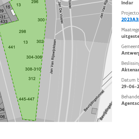
Indar
Projectc
2023A3
Maatrege
uitgest
Gemeent
Antwer
Beslissin
Aktena
Datum be
29-06-
Behande
Agents