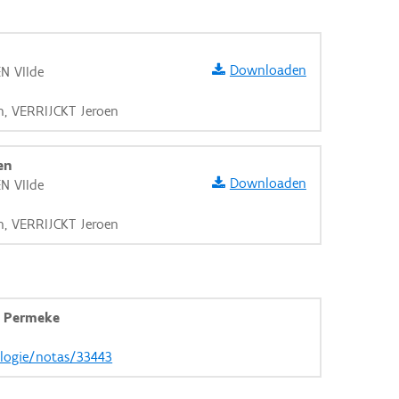
Downloaden
N VIIde
n, VERRIJCKT Jeroen
en
Downloaden
N VIIde
n, VERRIJCKT Jeroen
 Permeke
aarden
ologie/notas/33443