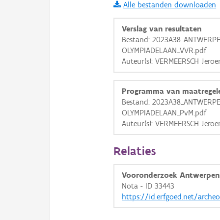
Alle bestanden downloaden
i
Verslag van resultaten
Bestand: 2023A38_ANTWERPE
OLYMPIADELAAN_VVR.pdf
+
−
Auteur(s): VERMEERSCH Jeroe
Programma van maatregel
Bestand: 2023A38_ANTWERPE
OLYMPIADELAAN_PvM.pdf
Auteur(s): VERMEERSCH Jeroe
Basis Lagen
OSM-Basiskaart
Relaties
Ortho
Vooronderzoek Antwerpen
GRB-Basiskaart
Nota - ID 33443
GRB-Basiskaart in grijsw
https://id.erfgoed.net/arche