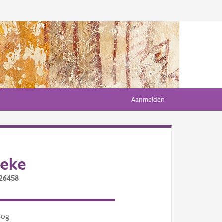
Aanmelden
eke
/26458
oog