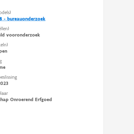
ode(s)
8 - bureauonderzoek
l(en)
eld vooronderzoek
e(n)
pen
g
me
slissing
2023
laar
chap Onroerend Erfgoed