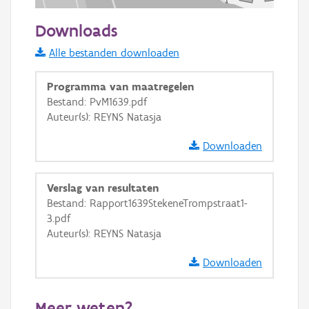
50 m
Downloads
Informatie Vlaanderen
Alle bestanden downloaden
i
Programma van maatregelen
Bestand: PvM1639.pdf
Auteur(s): REYNS Natasja
+
−
Downloaden
Verslag van resultaten
Bestand: Rapport1639StekeneTrompstraat1-
3.pdf
Basis Lagen
Auteur(s): REYNS Natasja
OSM-Basiskaart
Downloaden
Ortho
GRB-Basiskaart
Meer weten?