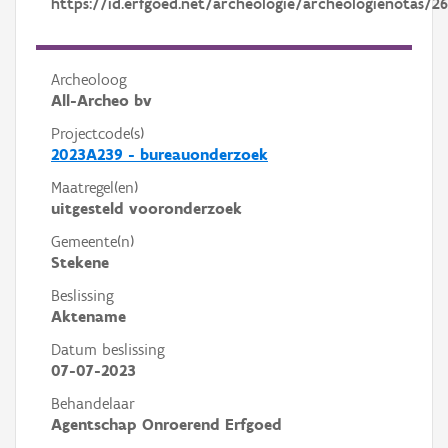
https://id.erfgoed.net/archeologie/archeologienotas/2
Archeoloog
All-Archeo bv
Projectcode(s)
2023A239 - bureauonderzoek
Maatregel(en)
uitgesteld vooronderzoek
Gemeente(n)
Stekene
Beslissing
Aktename
Datum beslissing
07-07-2023
Behandelaar
Agentschap Onroerend Erfgoed