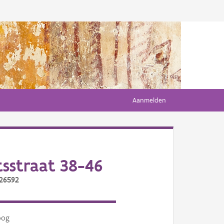
Aanmelden
sstraat 38-46
/26592
oog