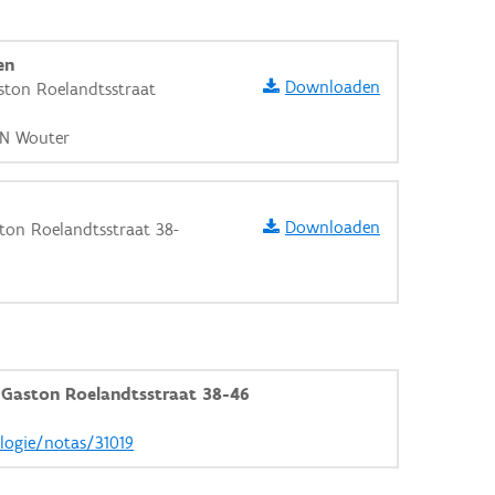
en
Downloaden
ston Roelandtsstraat
EN Wouter
Downloaden
ton Roelandtsstraat 38-
Gaston Roelandtsstraat 38-46
aarden
ologie/notas/31019