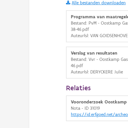
Alle bestanden downloaden
i
Programma van maatregel
Bestand: PvM - Oostkamp Ga
38-46.pdf
+
−
Auteur(s): VAN GOIDSENHOV
Verslag van resultaten
Bestand: Vvr - Oostkamp Gas
46.pdf
Auteur(s): DERYCKERE Julie
Basis Lagen
OSM-Basiskaart
Relaties
Ortho
Vooronderzoek Oostkamp 
GRB-Basiskaart
Nota - ID 31019
GRB-Basiskaart in grijsw
https://id.erfgoed.net/arche