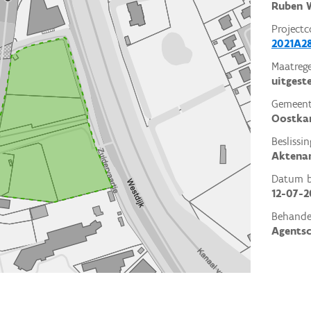
Ruben W
Projectc
2021A2
Maatrege
uitgest
Gemeent
Oostk
Beslissin
Aktena
Datum be
12-07-2
Behande
Agents