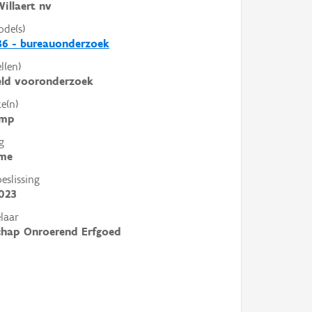
illaert nv
ode(s)
86 - bureauonderzoek
l(en)
eld vooronderzoek
e(n)
amp
g
me
slissing
023
laar
chap Onroerend Erfgoed