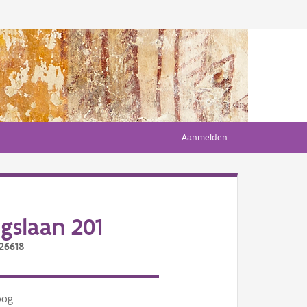
Aanmelden
gslaan 201
26618
oog