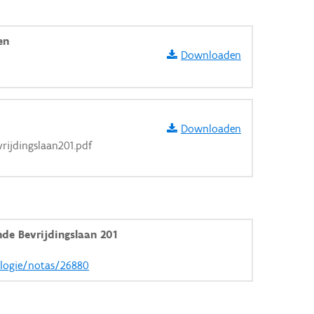
en
Downloaden
Downloaden
ijdingslaan201.pdf
e Bevrijdingslaan 201
ologie/notas/26880
aarden