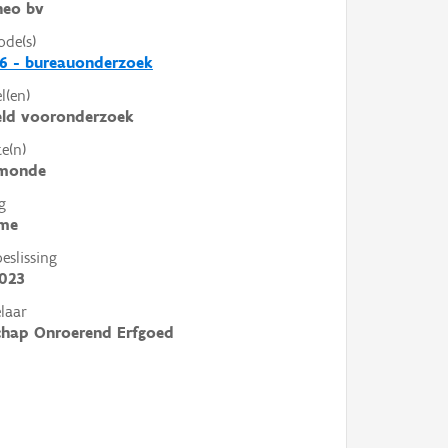
heo bv
ode(s)
6 - bureauonderzoek
l(en)
eld vooronderzoek
e(n)
monde
g
me
slissing
2023
laar
chap Onroerend Erfgoed