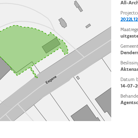
All-Arc
Projectc
2022L12
Maatrege
uitgest
Gemeent
Dender
Beslissin
Aktena
Datum be
14-07-
Behande
Agents