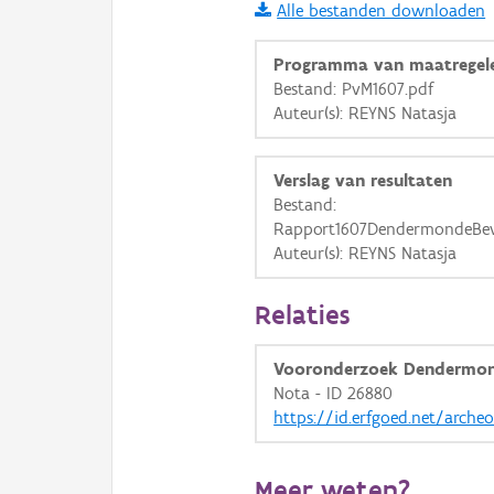
Alle bestanden downloaden
i
Programma van maatregel
Bestand: PvM1607.pdf
Auteur(s): REYNS Natasja
+
−
Verslag van resultaten
Bestand:
Rapport1607DendermondeBevr
Auteur(s): REYNS Natasja
Basis Lagen
Relaties
OSM-Basiskaart
Ortho
Vooronderzoek Dendermond
Nota - ID 26880
GRB-Basiskaart
https://id.erfgoed.net/arche
GRB-Basiskaart in grijsw
Meer weten?