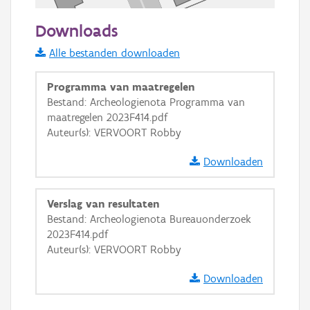
50 m
Downloads
Informatie Vlaanderen
Alle bestanden downloaden
i
Programma van maatregelen
Bestand: Archeologienota Programma van
maatregelen 2023F414.pdf
+
−
Auteur(s): VERVOORT Robby
Downloaden
Verslag van resultaten
Bestand: Archeologienota Bureauonderzoek
Basis Lagen
2023F414.pdf
Auteur(s): VERVOORT Robby
OSM-Basiskaart
Ortho
Downloaden
GRB-Basiskaart