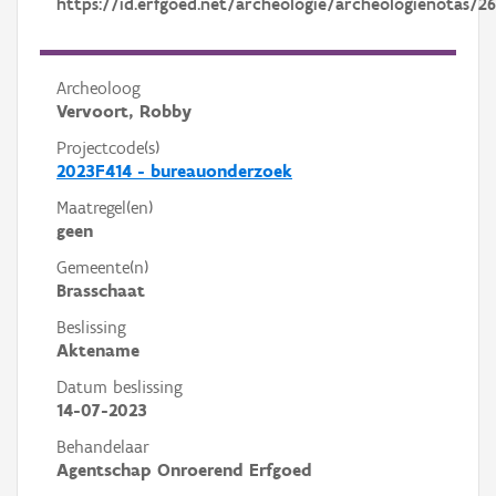
https://id.erfgoed.net/archeologie/archeologienotas/2
Archeoloog
Vervoort, Robby
Projectcode(s)
2023F414 - bureauonderzoek
Maatregel(en)
geen
Gemeente(n)
Brasschaat
Beslissing
Aktename
Datum beslissing
14-07-2023
Behandelaar
Agentschap Onroerend Erfgoed