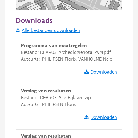
50 m
Downloads
Informatie Vlaanderen
Alle bestanden downloaden
i
Programma van maatregelen
Bestand: DEAR03_Archeologienota_PvM.pdf
Auteur(s): PHILIPSEN Floris, VANHOLME Nele
+
−
Downloaden
Verslag van resultaten
Bestand: DEAR03_Alle_Bijlagen.zip
Auteur(s): PHILIPSEN Floris
Basis Lagen
Downloaden
OSM-Basiskaart
Ortho
Verslag van resultaten