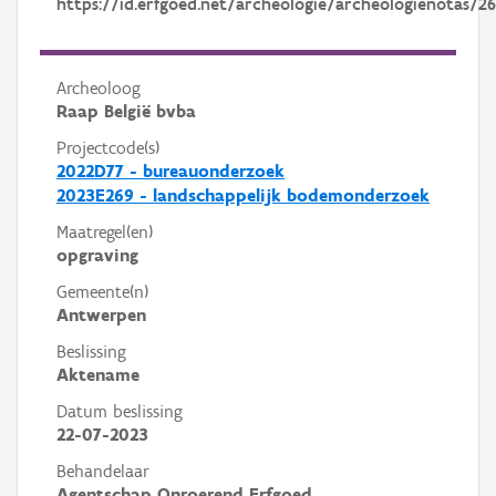
https://id.erfgoed.net/archeologie/archeologienotas/26
Archeoloog
Raap België bvba
Projectcode(s)
2022D77 - bureauonderzoek
2023E269 - landschappelijk bodemonderzoek
Maatregel(en)
opgraving
Gemeente(n)
Antwerpen
Beslissing
Aktename
Datum beslissing
22-07-2023
Behandelaar
Agentschap Onroerend Erfgoed