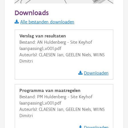
50 m
Downloads
Informatie Vlaanderen
Alle bestanden downloaden
i
Verslag van resultaten
Bestand: AN Huldenberg - Site Keyhof
(aanpassing)_v001.pdf
+
−
Auteur(s): CLAESEN Jan, GEELEN Niels, WIJNS
Dimitri
Downloaden
Programma van maatregelen
Basis Lagen
Bestand: PM Huldenberg - Site Keyhof
(aanpassing)_v001.pdf
OSM-Basiskaart
Auteur(s): CLAESEN Jan, GEELEN Niels, WIJNS
Ortho
Dimitri
GRB-Basiskaart
Downloaden