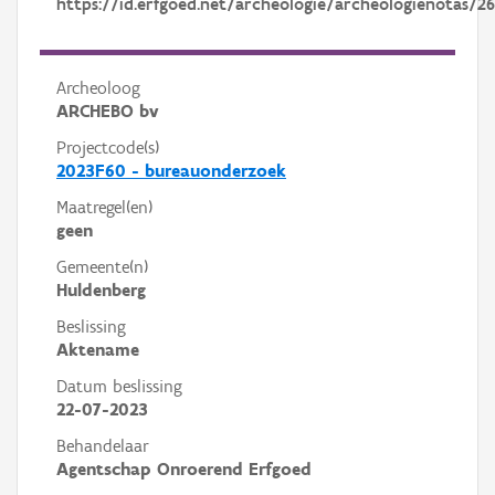
https://id.erfgoed.net/archeologie/archeologienotas/2
Archeoloog
ARCHEBO bv
Projectcode(s)
2023F60 - bureauonderzoek
Maatregel(en)
geen
Gemeente(n)
Huldenberg
Beslissing
Aktename
Datum beslissing
22-07-2023
Behandelaar
Agentschap Onroerend Erfgoed