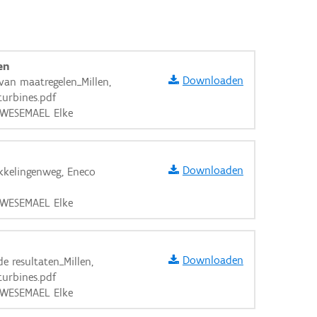
en
Downloaden
an maatregelen_Millen,
urbines.pdf
 WESEMAEL Elke
Downloaden
kkelingenweg, Eneco
 WESEMAEL Elke
Downloaden
e resultaten_Millen,
urbines.pdf
 WESEMAEL Elke
aarden