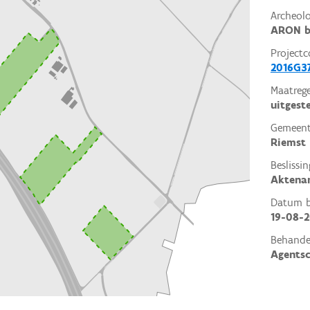
Archeol
ARON b
Projectc
2016G3
Maatrege
uitgest
Gemeent
Riemst
Beslissin
Aktena
Datum be
19-08-2
Behande
Agents