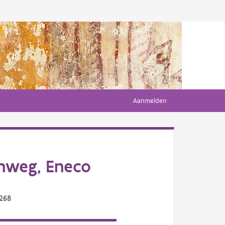
Aanmelden
enweg, Eneco
/268