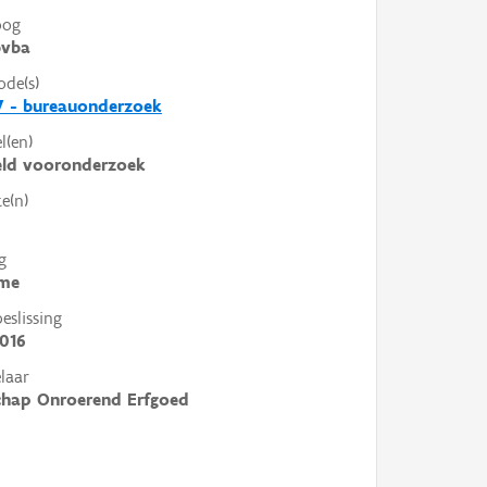
oog
vba
ode(s)
7 - bureauonderzoek
l(en)
eld vooronderzoek
e(n)
g
me
slissing
016
laar
chap Onroerend Erfgoed