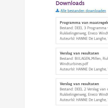
Downloads
Informatie Vlaanderen
Alle bestanden downloaden
i
Programma van maatregel
Bestand: DEEL 3 Programma v
Rukkelingenweg, Eneco Windt
+
−
Auteur(s): HANNE De Langhe,
Verslag van resultaten
Bestand: BIJLAGEN_Millen, Ru
Windturbines.pdf
Auteur(s): HANNE De Langhe,
Basis Lagen
OSM-Basiskaart
Verslag van resultaten
Ortho
Bestand: DEEL 2 Verslag van d
Rukkelingenweg, Eneco Windt
GRB-Basiskaart
Auteur(s): HANNE De Langhe,
GRB-Basiskaart in grijsw