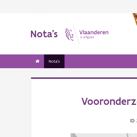
Nota's
Nota's
Vooronderzo
ID: