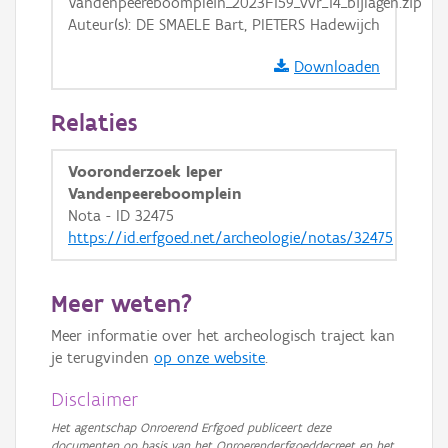
Vandenpeereboomplein_2023F159_vvr_14_bijlagen.zip
Auteur(s): DE SMAELE Bart, PIETERS Hadewijch
Downloaden
Relaties
Vooronderzoek Ieper
Vandenpeereboomplein
Nota - ID 32475
https://id.erfgoed.net/archeologie/notas/32475
Meer weten?
Meer informatie over het archeologisch traject kan
je terugvinden
op onze website
.
Disclaimer
Het agentschap Onroerend Erfgoed publiceert deze
documenten op basis van het Onroerenderfgoeddecreet en het