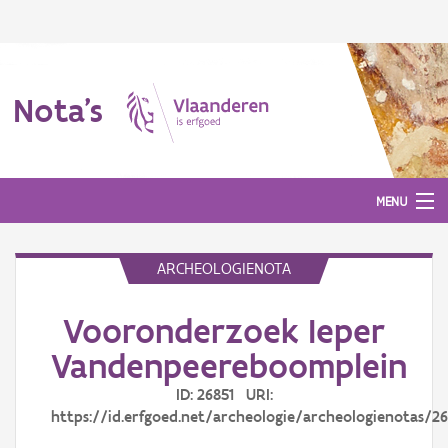
Nota's
MENU
ARCHEOLOGIENOTA
Nota's
Vooronderzoek Ieper
Aanmelden
Vandenpeereboomplein
ID: 26851 URI:
https://id.erfgoed.net/archeologie/archeologienotas/26