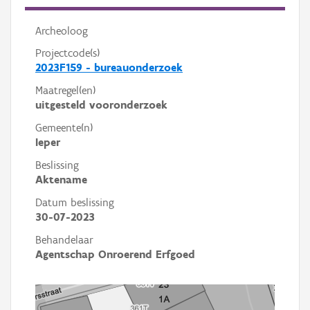
Archeoloog
Projectcode(s)
2023F159 - bureauonderzoek
Maatregel(en)
uitgesteld vooronderzoek
Gemeente(n)
Ieper
Beslissing
Aktename
Datum beslissing
30-07-2023
Behandelaar
Agentschap Onroerend Erfgoed