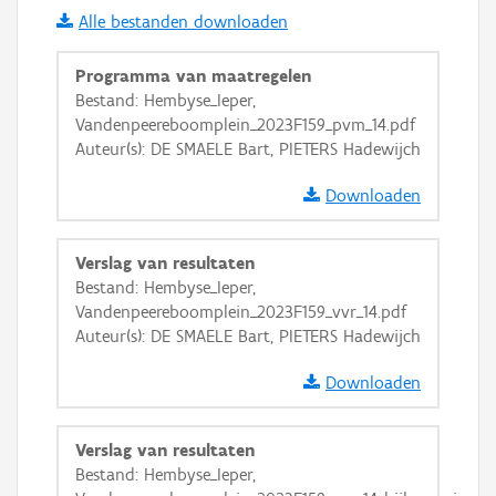
Alle bestanden downloaden
i
Programma van maatregelen
Bestand: Hembyse_Ieper,
Vandenpeereboomplein_2023F159_pvm_14.pdf
+
−
Auteur(s): DE SMAELE Bart, PIETERS Hadewijch
Downloaden
Verslag van resultaten
Bestand: Hembyse_Ieper,
Basis Lagen
Vandenpeereboomplein_2023F159_vvr_14.pdf
Auteur(s): DE SMAELE Bart, PIETERS Hadewijch
OSM-Basiskaart
Ortho
Downloaden
GRB-Basiskaart
Verslag van resultaten
GRB-Basiskaart in grijswaarden
Bestand: Hembyse_Ieper,