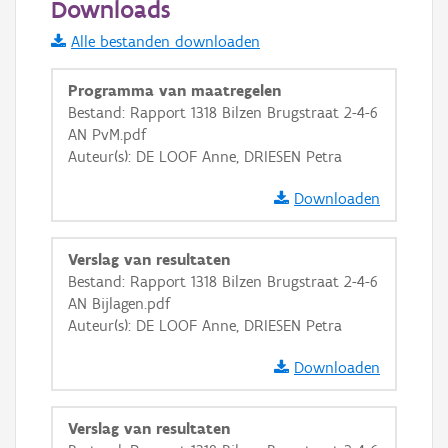
Downloads
Informatie Vlaanderen
Alle bestanden downloaden
i
Programma van maatregelen
Bestand: Rapport 1318 Bilzen Brugstraat 2-4-6
AN PvM.pdf
+
−
Auteur(s): DE LOOF Anne, DRIESEN Petra
Downloaden
Verslag van resultaten
Bestand: Rapport 1318 Bilzen Brugstraat 2-4-6
Basis Lagen
AN Bijlagen.pdf
Auteur(s): DE LOOF Anne, DRIESEN Petra
OSM-Basiskaart
Ortho
Downloaden
GRB-Basiskaart
Verslag van resultaten
GRB-Basiskaart in grijswaarden