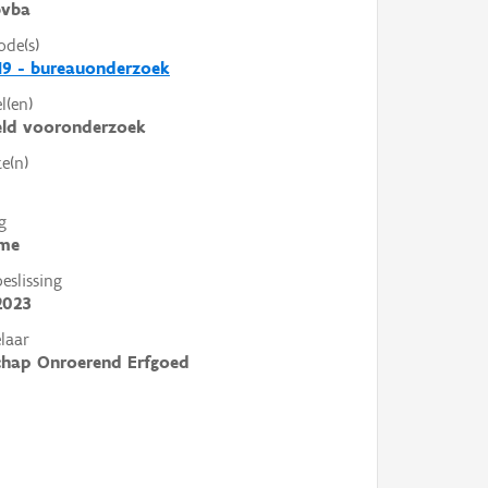
vba
ode(s)
19 - bureauonderzoek
l(en)
eld vooronderzoek
e(n)
g
me
slissing
2023
laar
chap Onroerend Erfgoed