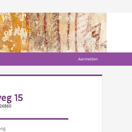
Aanmelden
eg 15
/26860
oog