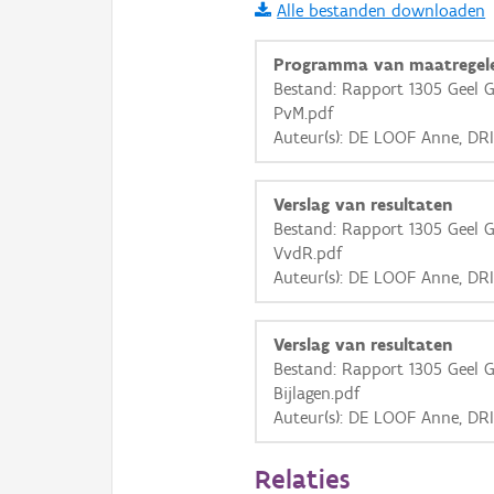
Alle bestanden downloaden
i
Programma van maatregel
Bestand: Rapport 1305 Geel G
PvM.pdf
+
−
Auteur(s): DE LOOF Anne, DR
Verslag van resultaten
Bestand: Rapport 1305 Geel G
VvdR.pdf
Auteur(s): DE LOOF Anne, DR
Basis Lagen
OSM-Basiskaart
Verslag van resultaten
Ortho
Bestand: Rapport 1305 Geel G
Bijlagen.pdf
GRB-Basiskaart
Auteur(s): DE LOOF Anne, DR
GRB-Basiskaart in grijsw
Relaties