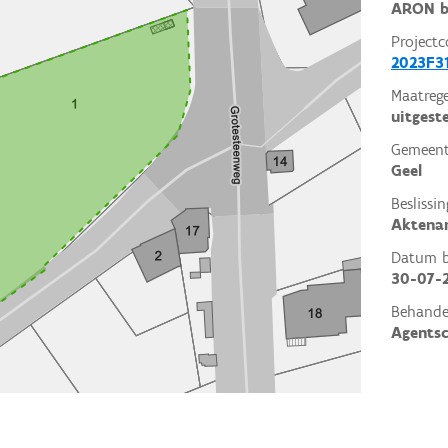
ARON b
Projectc
2023F3
Maatrege
uitgest
Gemeent
Geel
Beslissin
Aktena
Datum be
30-07-
Behande
Agents