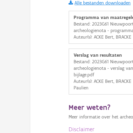
Alle bestanden downloaden
i
Programma van maatregel
Bestand: 2023G61 Nieuwpoort
archeologienota - programma
+
−
Auteur(s): ACKE Bert, BRACKE
Verslag van resultaten
Bestand: 2023G61 Nieuwpoort
archeologienota - verslag va
bijlage.pdf
Basis Lagen
Auteur(s): ACKE Bert, BRACK
Paulien
OSM-Basiskaart
Ortho
Meer weten?
GRB-Basiskaart
Meer informatie over het archeo
GRB-Basiskaart in grijsw
Disclaimer