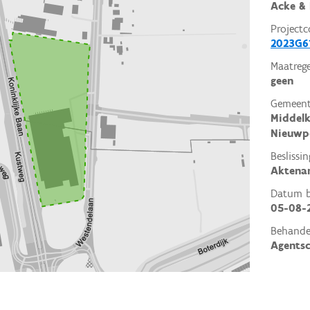
Acke & 
Projectc
2023G6
Maatrege
geen
Gemeent
Middelk
Nieuwp
Beslissin
Aktena
Datum be
05-08-
Behande
Agents