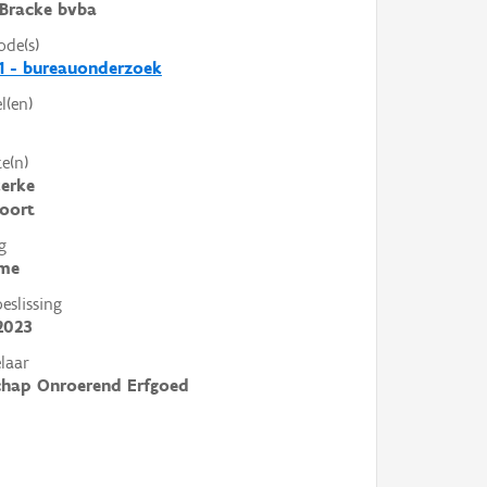
Bracke bvba
ode(s)
1 - bureauonderzoek
l(en)
e(n)
erke
oort
g
me
slissing
2023
laar
chap Onroerend Erfgoed