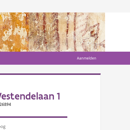
Aanmelden
estendelaan 1
/26894
oog