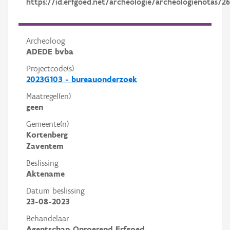
https://id.erfgoed.net/archeologie/archeologienotas/2
Archeoloog
ADEDE bvba
Projectcode(s)
2023G103 - bureauonderzoek
Maatregel(en)
geen
Gemeente(n)
Kortenberg
Zaventem
Beslissing
Aktename
Datum beslissing
23-08-2023
Behandelaar
Agentschap Onroerend Erfgoed