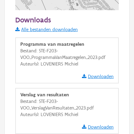
500 m
Downloads
Informatie Vlaanderen
Alle bestanden downloaden
i
Programma van maatregelen
Bestand: STE-F203-
VOO_ProgrammaVanMaatregelen_2023.pdf
+
−
Auteur(s): LOVENIERS Michiel
Downloaden
Verslag van resultaten
Bestand: STE-F203-
Basis Lagen
VOO_VerslagVanResultaten_2023.pdf
Auteur(s): LOVENIERS Michiel
OSM-Basiskaart
Ortho
Downloaden