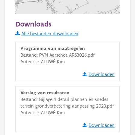
500 m
Downloads
Informatie Vlaanderen
Alle bestanden downloaden
i
Programma van maatregelen
Bestand: PVM Aarschot ARS3026.pdf
Auteur(s): ALUWÉ Kim
+
−
Downloaden
Verslag van resultaten
Bestand: Bijlage 4 detail plannen en snedes
terrein grondverbetering aanpassing 2023.pdf
Basis Lagen
Auteur(s): ALUWÉ Kim
OSM-Basiskaart
Downloaden
Ortho