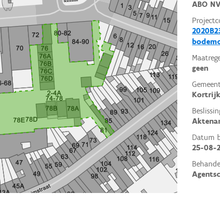
ABO N
Projectc
2020B23
bodemo
Maatrege
geen
Gemeent
Kortrij
Beslissin
Aktena
Datum be
25-08-
Behande
Agents