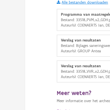
Alle bestanden downloaden
i
Programma van maatregel
Bestand: 33518_PVM_v2_GDH.
Auteur(s): COENAERTS Jan, 
+
−
Verslag van resultaten
Bestand: Bijlages saneringswe
Auteur(s): GROUP Antea
Basis Lagen
Verslag van resultaten
Bestand: 33518_VVR_v2_GDH.
OSM-Basiskaart
Auteur(s): COENAERTS Jan, 
Ortho
GRB-Basiskaart
Meer weten?
GRB-Basiskaart in grijsw
Meer informatie over het archeo