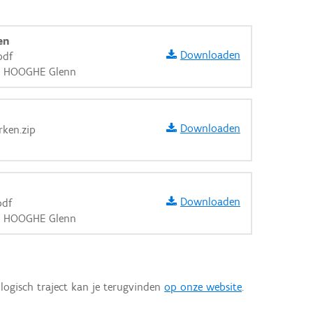
en
Downloaden
pdf
DE HOOGHE Glenn
Downloaden
rken.zip
Downloaden
pdf
DE HOOGHE Glenn
aarden
logisch traject kan je terugvinden
op onze website
.