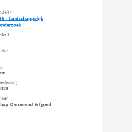
V
ode(s)
6 - landschappelijk
nderzoek
l(en)
e(n)
k
g
me
slissing
2023
laar
chap Onroerend Erfgoed