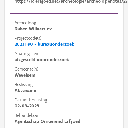
https://id.erfgoed.net/archeologie/archeologienotas/2
Archeoloog
Ruben Willaert nv
Projectcode(s)
2023H80 - bureauonderzoek
Maatregel(en)
uitgesteld vooronderzoek
Gemeente(n)
Wevelgem
Beslissing
Aktename
Datum beslissing
02-09-2023
Behandelaar
Agentschap Onroerend Erfgoed