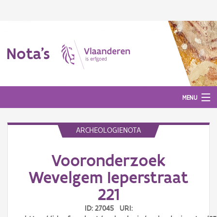
Nota's
MENU
ARCHEOLOGIENOTA
Nota's
Vooronderzoek
Aanmelden
Wevelgem Ieperstraat
221
ID: 27045 URI: