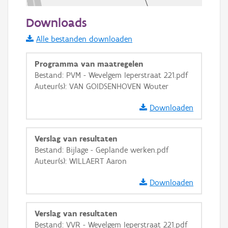
50 m
Downloads
Informatie Vlaanderen
Alle bestanden downloaden
i
Programma van maatregelen
Bestand: PVM - Wevelgem Ieperstraat 221.pdf
Auteur(s): VAN GOIDSENHOVEN Wouter
+
−
Downloaden
Verslag van resultaten
Bestand: Bijlage - Geplande werken.pdf
Auteur(s): WILLAERT Aaron
Basis Lagen
Downloaden
OSM-Basiskaart
Ortho
Verslag van resultaten
GRB-Basiskaart
Bestand: VVR - Wevelgem Ieperstraat 221.pdf