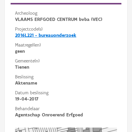
Archeoloog
VLAAMS ERFGOED CENTRUM bvba (VEC)
Projectcode(s)
2016L221 - bureauonderzoek
Maatregel(en)
geen
Gemeente(n)
Tienen
Beslissing
Aktename
Datum beslissing
19-04-2017
Behandelaar
Agentschap Onroerend Erfgoed