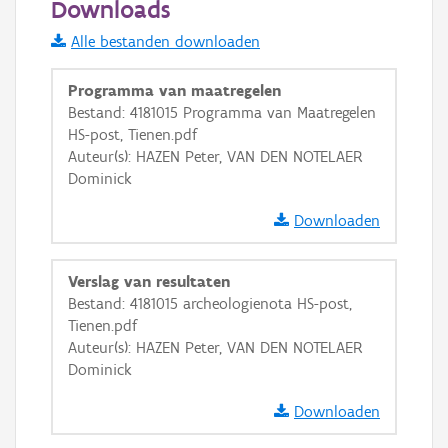
Downloads
Informatie Vlaanderen
Alle bestanden downloaden
i
Programma van maatregelen
Bestand: 4181015 Programma van Maatregelen
HS-post, Tienen.pdf
+
−
Auteur(s): HAZEN Peter, VAN DEN NOTELAER
Dominick
Downloaden
Verslag van resultaten
Basis Lagen
Bestand: 4181015 archeologienota HS-post,
Tienen.pdf
OSM-Basiskaart
Auteur(s): HAZEN Peter, VAN DEN NOTELAER
Ortho
Dominick
GRB-Basiskaart
Downloaden
GRB-Basiskaart in grijswaarden