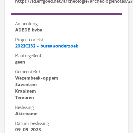
https://id.erfgoed.net/archeologie/archeologienotas/27
Archeoloog
ADEDE bvba
Projectcode(s)
2022C232 - bureauonderzoek
Maatregel(en)
geen
Gemeente(n)
Wezembeek-oppem
Zaventem
Kraainem
Tervuren
Beslissing
Aktename
Datum beslissing
09-09-2023