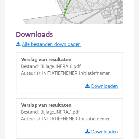
1000 m
Downloads
Informatie Vlaanderen
Alle bestanden downloaden
i
Verslag van resultaten
Bestand: Bijlage_INFRA_6.pdf
Auteur(s): INITIATIEFNEMER Initiatiefnemer
+
−
Downloaden
Verslag van resultaten
Bestand: Bijlage_INFRA_1.pdf
Auteur(s): INITIATIEFNEMER Initiatiefnemer
Basis Lagen
Downloaden
OSM-Basiskaart